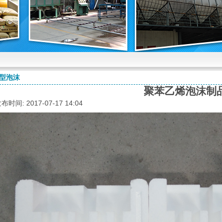
型泡沫
聚苯乙烯泡沫制
布时间: 2017-07-17 14:04