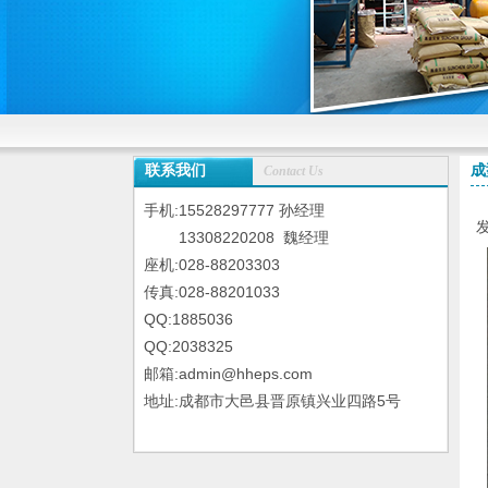
联系我们
成
Contact Us
手机:15528297777 孙经理
发
13308220208 魏经理
座机:028-88203303
传真:028-88201033
QQ:1885036
QQ:
2038325
邮箱:admin@hheps.com
地址:成都市大邑县晋原镇兴业四路5号