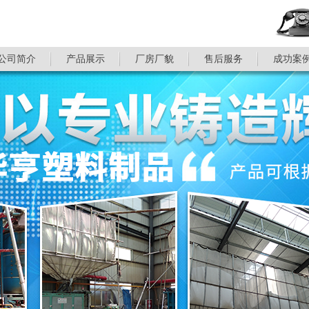
公司简介
产品展示
厂房厂貌
售后服务
成功案