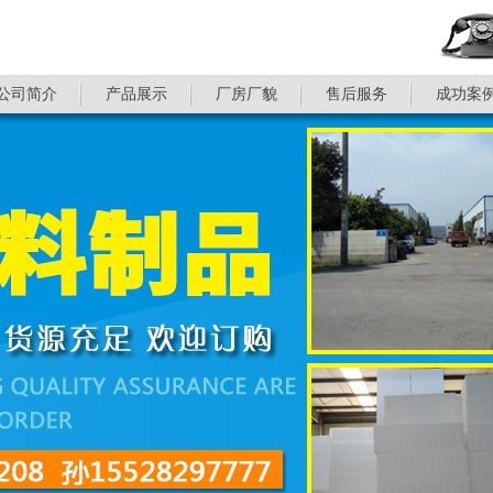
公司简介
产品展示
厂房厂貌
售后服务
成功案